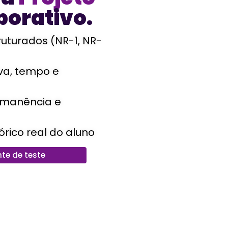
porativo.
ruturados (NR-1, NR-
iva, tempo e
ermanência e
órico real do aluno
te de teste