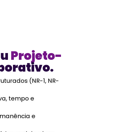
eu
Projeto-
porativo.
ruturados (NR-1, NR-
iva, tempo e
ermanência e