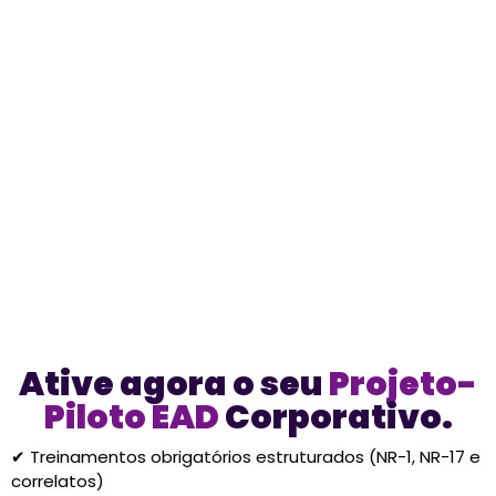
Infraestrutura de Educação
Corporativa na Contabilidade:
Como Escalar a Operação frente à
Reforma Tributária de 2026/2027
Descubra como estruturar um Sistema de
Transferência de Conhecimento escalável em
escritórios contábeis para reclassificação fiscal
(IBS/CBS), mitigando gargalos...
Saiba Mais
Ative agora o seu
Projeto-
Piloto EAD
Corporativo.
✔ Treinamentos obrigatórios estruturados (NR-1, NR-17 e
correlatos)