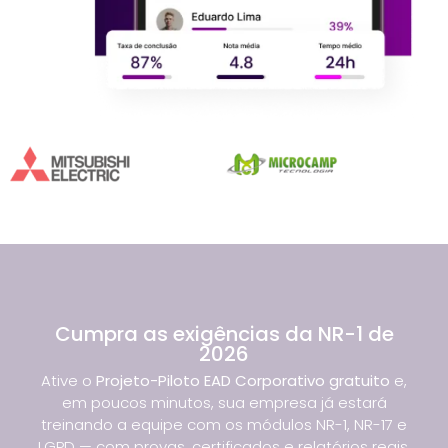
Cumpra as exigências da NR-1 de
2026
Ative o
Projeto-Piloto EAD Corporativo gratuito
e,
em poucos minutos, sua empresa já estará
treinando a equipe com os módulos NR-1, NR-17 e
LGPD — com provas, certificados e relatórios reais.