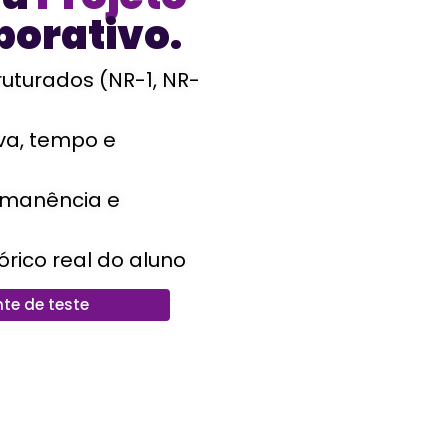
porativo.
ruturados (NR-1, NR-
iva, tempo e
ermanência e
órico real do aluno
te de teste