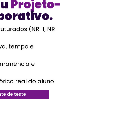
eu
Projeto-
porativo.
ruturados (NR-1, NR-
iva, tempo e
ermanência e
órico real do aluno
te de teste