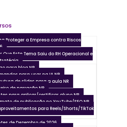
rsos
ra Proteger a Empresa contra Riscos
26
or Que Este Tema Saiu do RH Operacional e
tratégia
tigo para blog NR
omandos para usar na IA NR
trutura de slides para a aula NR
teiro de narração NR
stes para aplicar/certificar aluno NR
ormato de publicação no YouTube/SEO NR
aproveitamentos para Reels/Shorts/TikTok
ntes de Dezembro de 2026