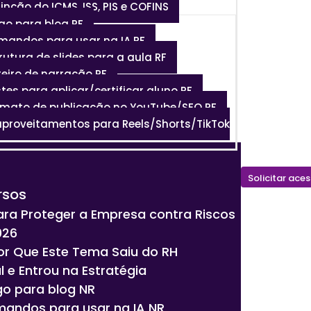
tinção do ICMS, ISS, PIS e COFINS
tigo para blog RF
mandos para usar na IA RF
trutura de slides para a aula RF
teiro de narração RF
stes para aplicar/certificar aluno RF
ormato de publicação no YouTube/SEO RF
aproveitamentos para Reels/Shorts/TikTok
Solicitar ace
rsos
ara Proteger a Empresa contra Riscos
026
or Que Este Tema Saiu do RH
 e Entrou na Estratégia
igo para blog NR
mandos para usar na IA NR