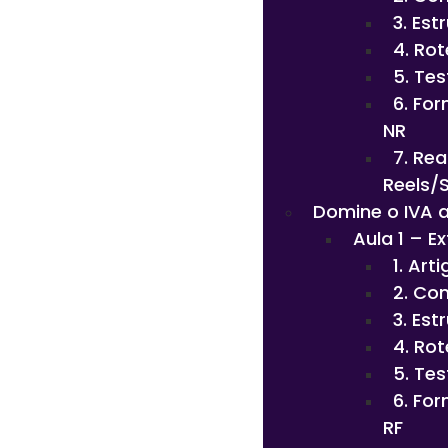
3. Est
4. Ro
5. Tes
6. Fo
NR
7. Re
Reels/
Domine o IVA 
Aula 1 – E
1. Art
2. Co
3. Est
4. Rot
5. Tes
6. Fo
RF