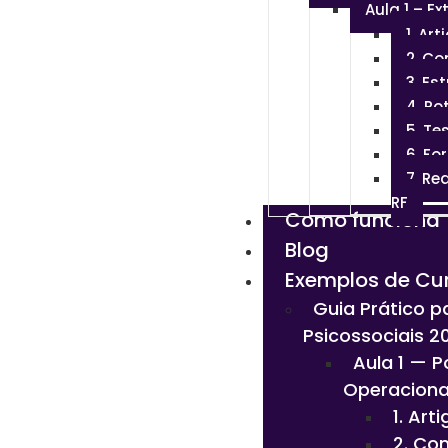
Aula 1 – Ex
1. Ar
2. Co
3. Es
4. Ro
5. Te
6. F
7. Re
RF
Como funciona
Blog
Exemplos de Cu
Guia Prático p
Psicossociais 2
Aula 1 — P
Operacional
1. Art
2. Co