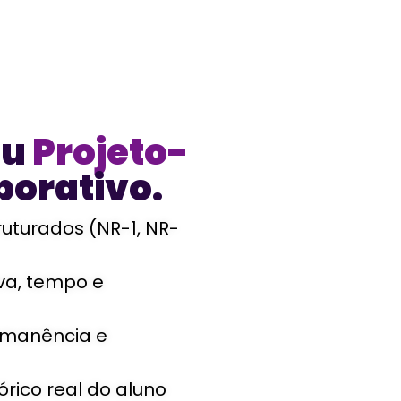
eu
Projeto-
porativo.
ruturados (NR-1, NR-
iva, tempo e
ermanência e
órico real do aluno