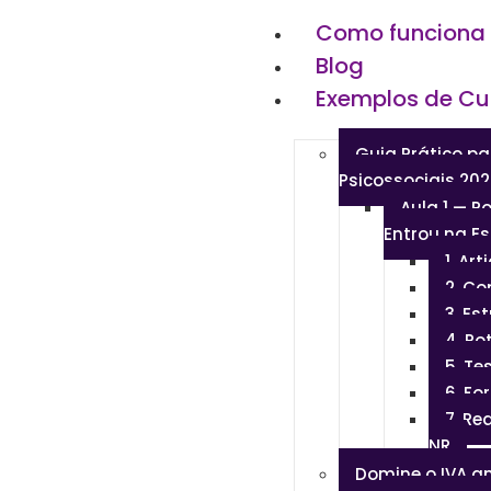
Como funciona
Blog
Exemplos de Cu
Guia Prático pa
Psicossociais 20
Aula 1 — P
Entrou na Es
1. Ar
2. C
3. Es
4. Ro
5. Te
6. F
7. Re
NR
Domine o IVA a