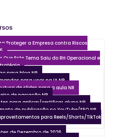
rsos
ra Proteger a Empresa contra Riscos
26
or Que Este Tema Saiu do RH Operacional e
tratégia
tigo para blog NR
omandos para usar na IA NR
trutura de slides para a aula NR
teiro de narração NR
stes para aplicar/certificar aluno NR
ormato de publicação no YouTube/SEO NR
aproveitamentos para Reels/Shorts/TikTok
ntes de Dezembro de 2026