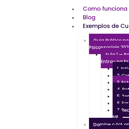
Como funciona
Blog
Exemplos de Cu
Guia Prático pa
Psicossociais 20
Aula 1 — P
Entrou na Es
1. Ar
2. C
3. Es
4. Ro
5. Te
6. F
7. Re
NR
Domine o IVA a