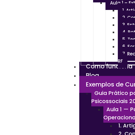
Aula 1 – Ex
1. Ar
2. Co
3. Es
4. Ro
5. Te
6. F
7. Re
RF
Como funciona
Blog
Exemplos de Cu
Guia Prático p
Psicossociais 2
Aula 1 — P
Operacional
1. Art
2. Co