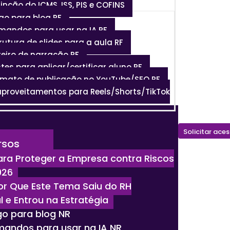
tinção do ICMS, ISS, PIS e COFINS
tigo para blog RF
mandos para usar na IA RF
trutura de slides para a aula RF
teiro de narração RF
stes para aplicar/certificar aluno RF
ormato de publicação no YouTube/SEO RF
aproveitamentos para Reels/Shorts/TikTok
Solicitar ace
rsos
ara Proteger a Empresa contra Riscos
026
or Que Este Tema Saiu do RH
 e Entrou na Estratégia
igo para blog NR
mandos para usar na IA NR