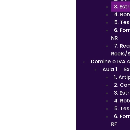
3. Est
4. Ro
5. Tes
6. Fo
NR
7. Re
Reels/
Domine o IVA 
Aula 1 – E
1. Art
2. Co
3. Est
4. Rot
5. Tes
6. Fo
RF