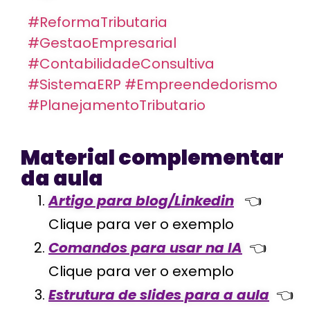
#ReformaTributaria
#GestaoEmpresarial
#ContabilidadeConsultiva
#SistemaERP
#Empreendedorismo
#PlanejamentoTributario
Material complementar
da aula
Artigo para blog/Linkedin
👈
Clique para ver o exemplo
Comandos para usar na IA
👈
Clique para ver o exemplo
Estrutura de slides para a aula
👈