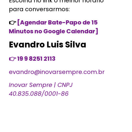
Escolha no link o melhor horário
para conversarmos:
👉
[Agendar Bate-Papo de 15
Minutos no Google Calendar]
Evandro Luis Silva
👉 19 9 8251 2113
evandro@inovarsempre.com.br
Inovar Sempre | CNPJ
40.835.088/0001-86