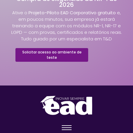
2026
Ative o
Projeto-Piloto EAD Corporativo gratuito
e,
em poucos minutos, sua empresa já estará
treinando a equipe com os módulos NR-1, NR-17 e
LGPD — com provas, certificados e relatórios reais.
Tudo guiado por um especialista em T&D
Solicitar acesso ao ambiente de
teste