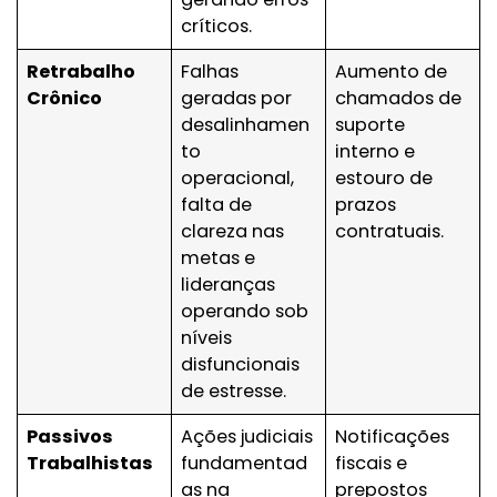
críticos.
Retrabalho
Falhas
Aumento de
Crônico
geradas por
chamados de
desalinhamen
suporte
to
interno e
operacional,
estouro de
falta de
prazos
clareza nas
contratuais.
metas e
lideranças
operando sob
níveis
disfuncionais
de estresse.
Passivos
Ações judiciais
Notificações
Trabalhistas
fundamentad
fiscais e
as na
prepostos