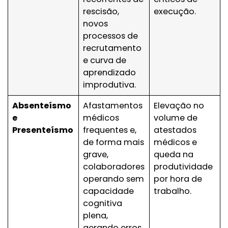
rescisão,
execução.
novos
processos de
recrutamento
e curva de
aprendizado
improdutiva.
Absenteísmo
Afastamentos
Elevação no
e
médicos
volume de
Presenteísmo
frequentes e,
atestados
de forma mais
médicos e
grave,
queda na
colaboradores
produtividade
operando sem
por hora de
capacidade
trabalho.
cognitiva
plena,
gerando erros