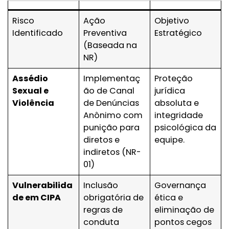
Risco
Ação
Objetivo
Identificado
Preventiva
Estratégico
(Baseada na
NR)
Assédio
Implementaç
Proteção
Sexual e
ão de Canal
jurídica
Violência
de Denúncias
absoluta e
Anônimo com
integridade
punição para
psicológica da
diretos e
equipe.
indiretos (NR-
01)
Vulnerabilida
Inclusão
Governança
de em CIPA
obrigatória de
ética e
regras de
eliminação de
conduta
pontos cegos