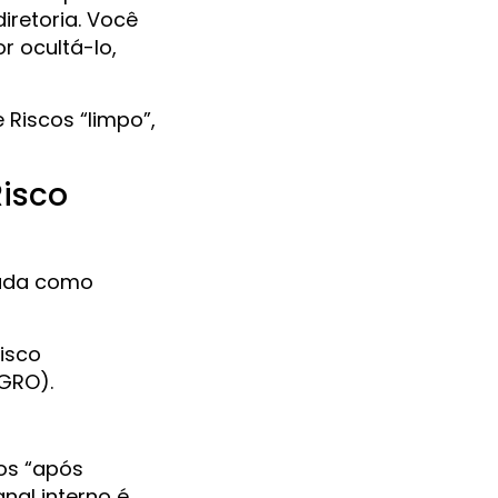
iretoria. Você
r ocultá-lo,
 Riscos “limpo”,
Risco
tada como
risco
(GRO).
cos “após
nal interno é,