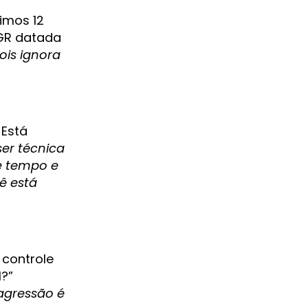
imos 12
PGR datada
ois ignora
 Está
ser técnica
de tempo e
ê está
 controle
1?”
 agressão é