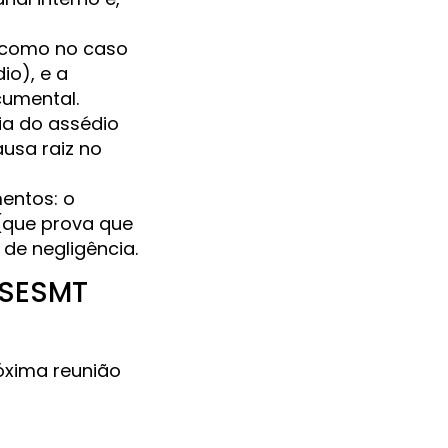
 (como no caso
io), e a
cumental.
ia do assédio
usa raiz no
entos: o
(que prova que
 de negligência.
o SESMT
óxima reunião