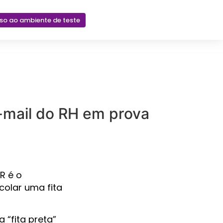
sso ao ambiente de teste
-mail do RH em prova
R é o
 colar uma fita
 “fita preta”