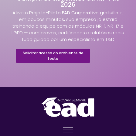
2026
Ative o
Projeto-Piloto EAD Corporativo gratuito
e,
em poucos minutos, sua empresa já estará
treinando a equipe com os módulos NR-1, NR-17 e
LGPD — com provas, certificados e relatórios reais.
Tudo guiado por um especialista em T&D
Solicitar acesso ao ambiente de
teste