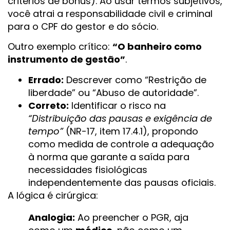
critérios de bônus). Ao usar termos subjetivos,
você atrai a responsabilidade civil e criminal
para o CPF do gestor e do sócio.
Outro exemplo crítico:
“O banheiro como
instrumento de gestão”
.
Errado:
Descrever como “Restrição de
liberdade” ou “Abuso de autoridade”.
Correto:
Identificar o risco na
“Distribuição das pausas e exigência de
tempo”
(NR-17, item 17.4.1), propondo
como medida de controle a adequação
à norma que garante a saída para
necessidades fisiológicas
independentemente das pausas oficiais.
A lógica é cirúrgica:
Analogia:
Ao preencher o PGR, aja