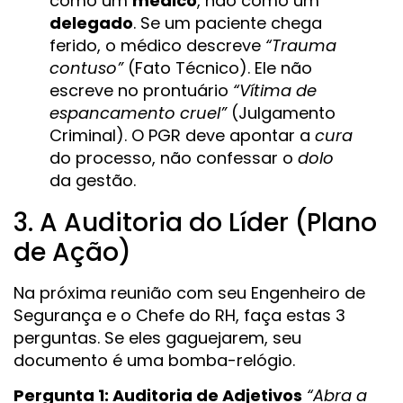
como um
médico
, não como um
delegado
. Se um paciente chega
ferido, o médico descreve
“Trauma
contuso”
(Fato Técnico). Ele não
escreve no prontuário
“Vítima de
espancamento cruel”
(Julgamento
Criminal). O PGR deve apontar a
cura
do processo, não confessar o
dolo
da gestão.
3. A Auditoria do Líder (Plano
de Ação)
Na próxima reunião com seu Engenheiro de
Segurança e o Chefe do RH, faça estas 3
perguntas. Se eles gaguejarem, seu
documento é uma bomba-relógio.
Pergunta 1: Auditoria de Adjetivos
“Abra a